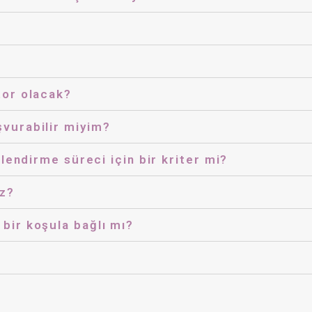
tor olacak?
vurabilir miyim?
lendirme süreci için bir kriter mi?
iz?
ir koşula bağlı mı?