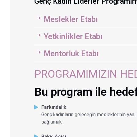
Genç Kadın Liderler Programımı
Meslekler Etabı
Yetkinlikler Etabı
Mentorluk Etabı
PROGRAMIMIZIN HE
Bu program ile hede
Farkındalık
Genç kadınların geleceğin mesleklerinin yanı s
sağlamak
Bakış Açısı