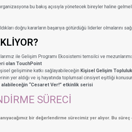
 organizasyona bu bakış açısıyla yönetecek bireyler haline gelme
 aldıkları doğru kararların başarıya götürdüğü liderler olmalarını s
EKLİYOR?
rımız ile Gelişim Programı Ekosistemi temsilci ve mezunlarımızın
eri olan TouchPoint
şisel gelişimine katkı sağlayabileceğin
Kişisel Gelişim Topluluk
erinin yer aldığı ve iş hayatında toplumsal cinsiyet eşitliği konu
alabileceğin “Cesaret Ver!” etkinlik serisi
NDİRME SÜRECİ
tanıyacağımız bir değerlendirme sürecimiz yer alıyor. Bu süreç 