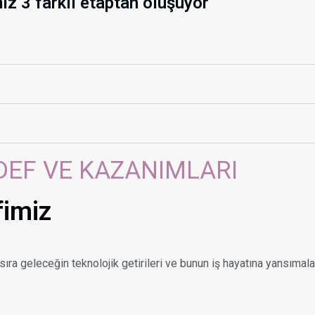
z 3 farklı etaptan oluşuyor
DEF VE KAZANIMLARI
fimiz
ıra geleceğin teknolojik getirileri ve bunun iş hayatına yansımala