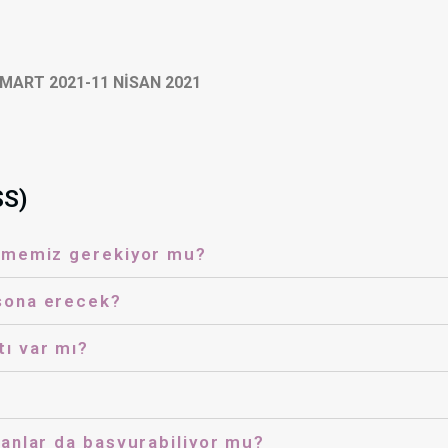
: 1 MART 2021-11 NİSAN 2021
SS)
dememiz gerekiyor mu?
sona erecek?
ı var mı?
anlar da başvurabiliyor mu?