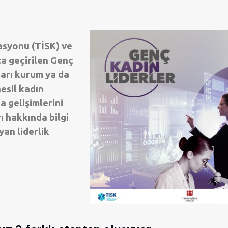
asyonu (TİSK) ve
ta geçirilen Genç
arı kurum ya da
esil kadın
a gelişimlerini
 hakkında bilgi
yan liderlik