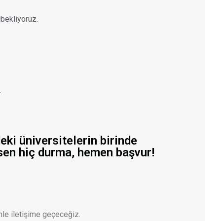
 bekliyoruz.
.
eki üniversitelerin birinde
 isen hiç durma, hemen başvur!
le iletişime geçeceğiz.